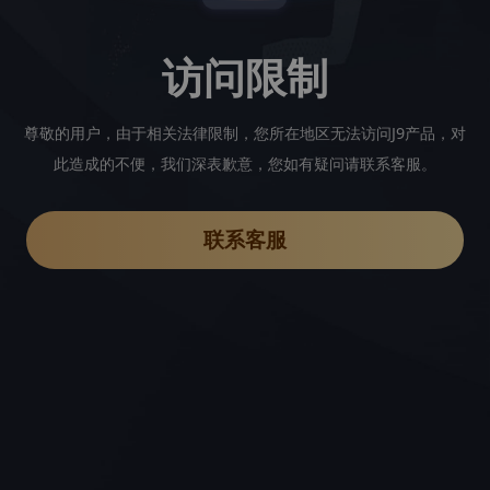
访问限制
尊敬的用户，由于相关法律限制，您所在地区无法访问J9产品，对
此造成的不便，我们深表歉意，您如有疑问请联系客服。
联系客服